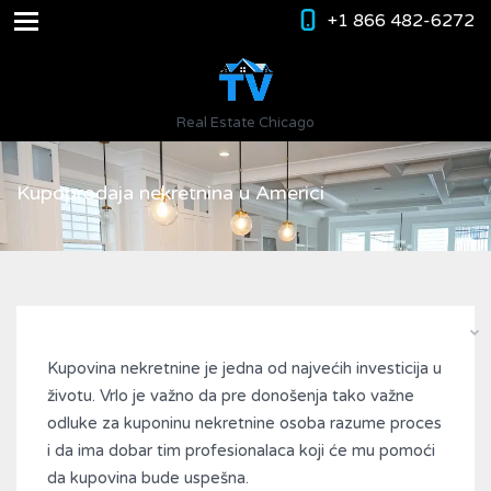
+1 866 482-6272
Real Estate Chicago
Kupoprodaja nekretnina u Americi
Kupovina nekretnine je jedna od najvećih investicija u
životu. Vrlo je važno da pre donošenja tako važne
odluke za kuponinu nekretnine osoba razume proces
i da ima dobar tim profesionalaca koji će mu pomoći
da kupovina bude uspešna.