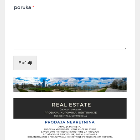
poruka
*
Pošalji