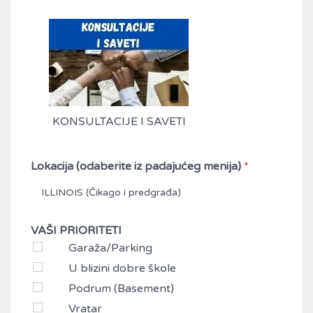
KONSULTACIJE I SAVETI
Lokacija (odaberite iz padajućeg menija)
*
ILLINOIS (Čikago i predgrađa)
VAŠI PRIORITETI
Garaža/Parking
U blizini dobre škole
Podrum (Basement)
Vratar