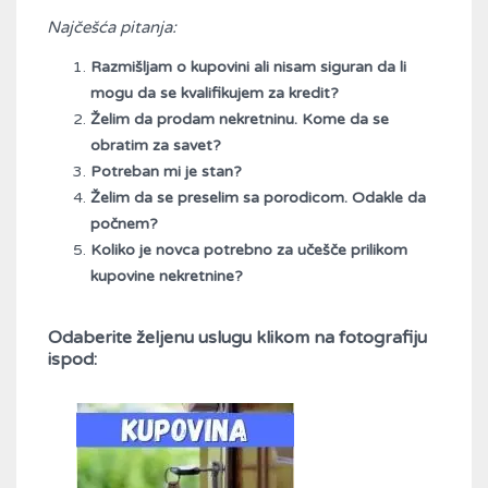
Najčešća pitanja:
Razmišljam o kupovini ali nisam siguran da li
mogu da se kvalifikujem za kredit?
Želim da prodam nekretninu. Kome da se
obratim za savet?
Potreban mi je stan?
Želim da se preselim sa porodicom. Odakle da
počnem?
Koliko je novca potrebno za učešče prilikom
kupovine nekretnine?
Odaberite željenu uslugu klikom na fotografiju
ispod: